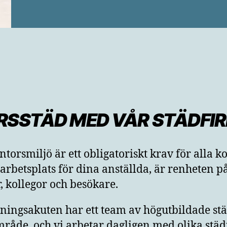
SSTÄD MED VÅR STÄDFIR
ntorsmiljö är ett obligatoriskt krav för alla k
rbetsplats för dina anställda, är renheten på
r, kollegor och besökare.
ningsakuten har ett team av högutbildade städ
åde, och vi arbetar dagligen med olika städu