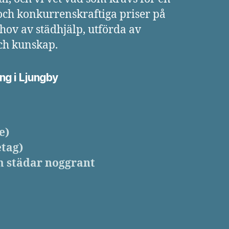
och konkurrenskraftiga priser på
ehov av städhjälp, utförda av
och kunskap.
ing i
Ljungby
e)
etag)
m städar noggrant