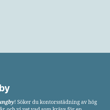
gby
ungby
! Söker du kontorsstädning av hög
 år, och vi vet vad som krävs för en