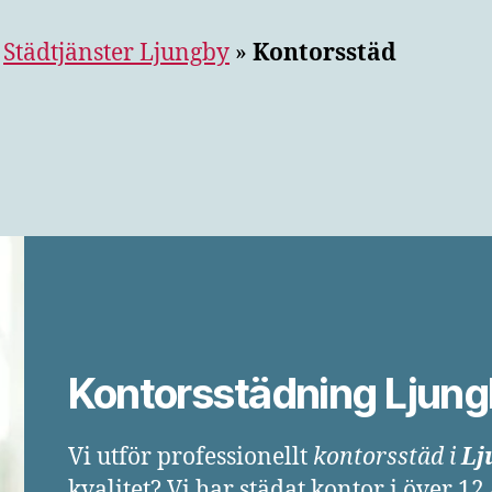
»
Städtjänster Ljungby
»
Kontorsstäd
Kontorsstädning Ljun
Vi utför professionellt
kontorsstäd i
Lj
kvalitet? Vi har städat kontor i över 12