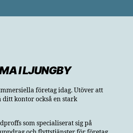
MA I
LJUNGBY
ommersiella företag idag. Utöver att
 ditt kontor också en stark
proffs som specialiserat sig på
ppdrag och flyttstjänster för företag