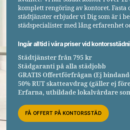
komplett rengöring av kontoret. Fasta 
städtjänster erbjuder vi Dig som är i b
städspecialister med lång erfarenhet 
Ingår alltid i våra priser vid kontorsstädn
Städtjänster från 795 kr
Städgaranti på alla städjobb
GRATIS Offertförfrågan (Ej bindand
50% RUT skatteavdrag (gäller ej för
Erfarna, utbildade lokalvårdare so
FÅ OFFERT PÅ KONTORSSTÄD