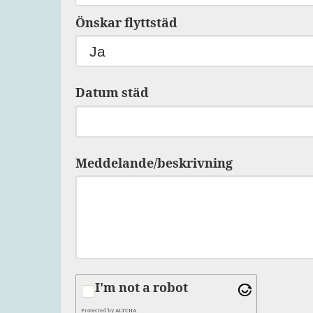
Önskar flyttstäd
Datum städ
Meddelande/beskrivning
I'm not a robot
Protected by
ALTCHA