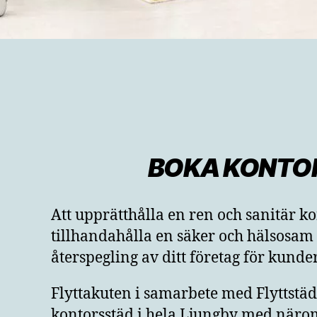
BOKA KONTOR
Att upprätthålla en ren och sanitär ko
tillhandahålla en säker och hälsosam a
återspegling av ditt företag för kunde
Flyttakuten i samarbete med Flyttstäd
kontorsstäd i hela Ljungby med näromr